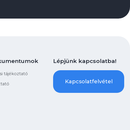
okumentumok
Lépjünk kapcsolatba!
i tájékoztató
Kapcsolatfelvétel
ztató