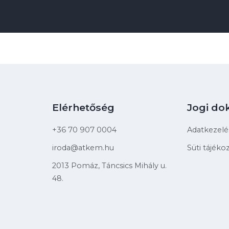
Elérhetőség
Jogi d
+36 70 907 0004
Adatkezelés
iroda@atkem.hu
Süti tájéko
2013 Pomáz, Táncsics Mihály u.
48.