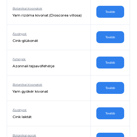
Botanikai kivonatok
Tovább
Yam rizóma kivonat (Dioscorea villosa)
Ásványok
Tovább
Cink-glükonát
Fehérjék
Tovább
Azonnali tejsavófehérje
Botanikai kivonatok
Tovább
Yam gyökér kivonat
Ásványok
Tovább
Cink laktát
Botanikai porok