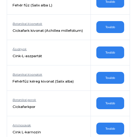
Tovább
Fehér fűz (Salix alba L)
Botanikai kivonatok
Tovább
Cickafark kivonat (Achillea millefolium)
Ásványok
Tovább
Cink-L-aszpartát
Botanikai kivonatok
Tovább
Fehérfűz kéreg kivonat (Salix alba)
Botanikai porok
Tovább
Cickafarkpor
Aminosavak
Tovább
Cink L-karnozin