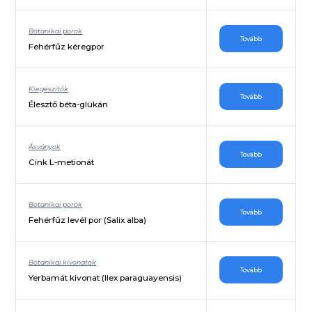
Botanikai porok
Tovább
Fehérfűz kéregpor
Kiegészítők
Tovább
Élesztő béta-glükán
Ásványok
Tovább
Cink L-metionát
Botanikai porok
Tovább
Fehérfűz levél por (Salix alba)
Botanikai kivonatok
Tovább
Yerbamát kivonat (Ilex paraguayensis)