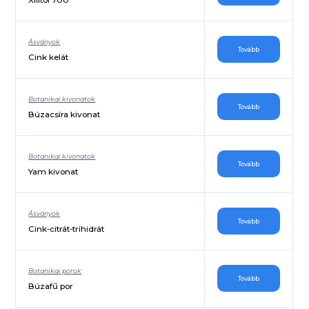
Ásványok
Tovább
Cink kelát
Botanikai kivonatok
Tovább
Búzacsíra kivonat
Botanikai kivonatok
Tovább
Yam kivonat
Ásványok
Tovább
Cink-citrát-trihidrát
Botanikai porok
Tovább
Búzafű por