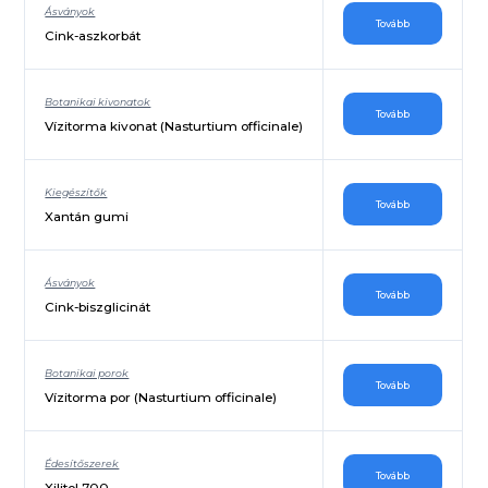
Ásványok
Tovább
Cink-aszkorbát
Botanikai kivonatok
Tovább
Vízitorma kivonat (Nasturtium officinale)
Kiegészítők
Tovább
Xantán gumi
Ásványok
Tovább
Cink-biszglicinát
Botanikai porok
Tovább
Vízitorma por (Nasturtium officinale)
Édesítőszerek
Tovább
Xilitol 700