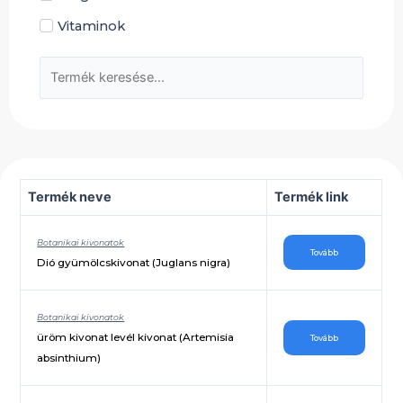
Vitaminok
Termék neve
Termék link
Botanikai kivonatok
Tovább
Dió gyümölcskivonat (Juglans nigra)
Botanikai kivonatok
üröm kivonat levél kivonat (Artemisia
Tovább
absinthium)